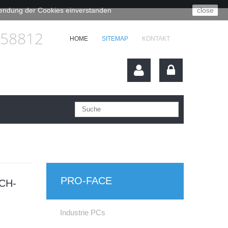
rwendung der Cookies einverstanden
close
658812
HOME
SITEMAP
KONTAKT
PRO-FACE
CH-
Industrie PCs