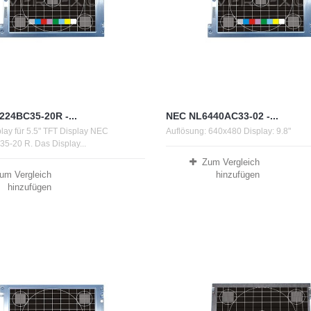
24BC35-20R -...
NEC NL6440AC33-02 -...
play für 5.5" TFT Display NEC
Auflösung: 640x480 Display: 9.8"
-20 R. Das Display...
Zum Vergleich
um Vergleich
hinzufügen
hinzufügen