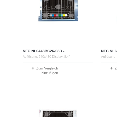
NEC NL6448BC26-08D -...
NEC NL64
Auflösung: 640x480 Display: 8.4"
Auflösung:
Zum Vergleich
Z
hinzufügen