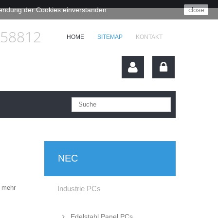
rwendung der Cookies einverstanden
close
658812
HOME
SITEMAP
KONTAKT
NEC
t mehr
Industrie PCs
Edelstahl Panel PCs