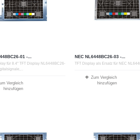
48BC26-01 -...
NEC NL6448BC26-03 -...
play für 8.4" TFT Display NL6448BC26-
TFT Display als Ersatz für NEC NL6
gitalsignale,...
Zum Vergleich
um Vergleich
hinzufügen
hinzufügen