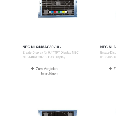
NEC NL6448AC30-10 -...
NEC NL64
Ersatz-Display für 9.4" TFT Display NEC
Ersatz-Dis
NL6448AC30-10. Das Display...
01. 6-bit-Di
Zum Vergleich
Z
hinzufügen