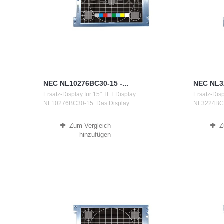
NEC NL10276BC30-15 -...
NEC NL32
Ersatz-Display für 15" TFT Display
Ersatz-Dis
NL10276BC30-15. Das Display...
NL3224BC35
Zum Vergleich
Z
hinzufügen