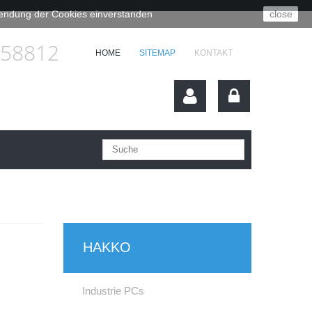
rwendung der Cookies einverstanden
close
658812
HOME
SITEMAP
KONTAKT
HAKKO
Industrie PCs