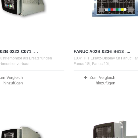
2B-0222-C071 -...
FANUC A02B-0236-B613 -...
ustriemonitor als Ersatz für den
10.4" TFT Ersatz-Display für Fanuc Fa
bmonitor verbaut...
Fanuc 18i, Fanuc 20i,...
um Vergleich
Zum Vergleich
hinzufügen
hinzufügen