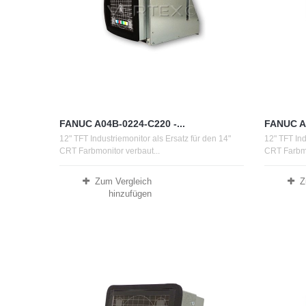
FANUC A04B-0224-C220 -...
FANUC A0
12" TFT Industriemonitor als Ersatz für den 14"
12" TFT Ind
CRT Farbmonitor verbaut...
CRT Farbmo
Zum Vergleich
Z
hinzufügen