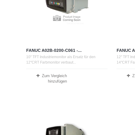
FANUC A02B-0200-C061 -...
FANUC A0
10" TFT Industriemonitor als Ersatz für den
12" TFT Ind
12"CRT Farbmonitor verbaut...
14"CRT Far
Zum Vergleich
Z
hinzufügen