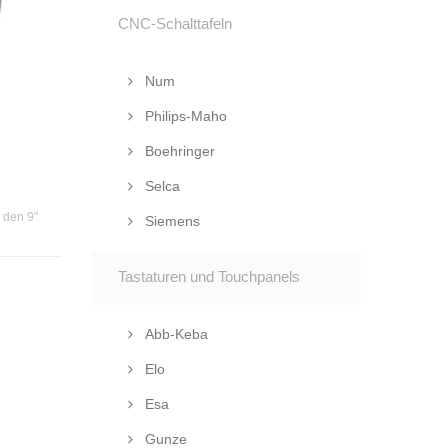
CNC-Schalttafeln
Num
Philips-Maho
Boehringer
Selca
r den 9"
Siemens
Tastaturen und Touchpanels
Abb-Keba
Elo
Esa
Gunze