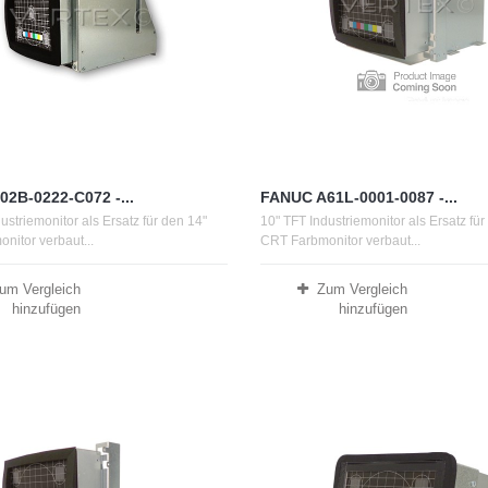
2B-0222-C072 -...
FANUC A61L-0001-0087 -...
ustriemonitor als Ersatz für den 14"
10" TFT Industriemonitor als Ersatz für
nitor verbaut...
CRT Farbmonitor verbaut...
um Vergleich
Zum Vergleich
hinzufügen
hinzufügen