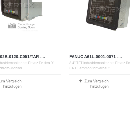
2B-0120-C051/TAR -...
FANUC A61L-0001-0071 -...
dustriemonitor als Ersatz für den 9"
8,4" TFT Industriemonitor als Ersatz fü
rom-Monitor...
CRT Farbmonitor verbaut...
um Vergleich
Zum Vergleich
hinzufügen
hinzufügen