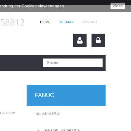
rwendung der Cookies einverstanden
close
658812
HOME
SITEMAP
KONTAKT
FANUC
k unserer
Industrie PCs
Edelstahl Panel PCs