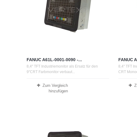
FANUC A61L-0001-0090 -...
FANUC A0
8,4" TFT Industriemonitor als Ersatz für den
8,4" TFT In
9"CRT Farbmonitor verbaut...
CRT Monoch
Zum Vergleich
Z
hinzufügen