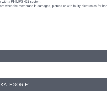
er with a PHILIPS 432 system.
ard when the membrane is damaged, pierced or with faulty electronics for han
 KATEGORIE: