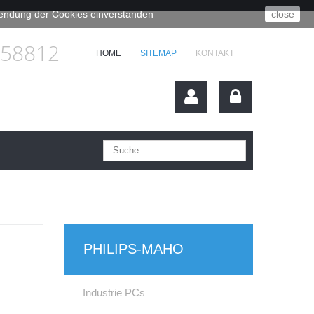
rwendung der Cookies einverstanden
close
658812
HOME
SITEMAP
KONTAKT
PHILIPS-MAHO
Industrie PCs